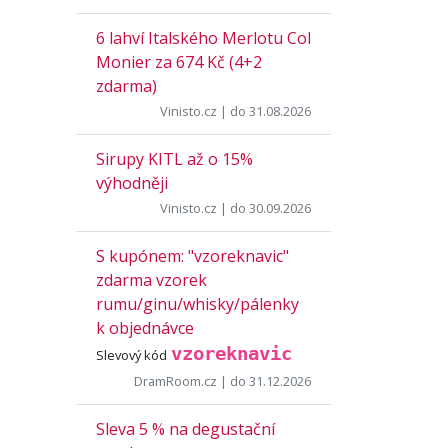
6 lahví Italského Merlotu Col
Monier za 674 Kč (4+2
zdarma)
Vinisto.cz
| do 31.08.2026
Sirupy KITL až o 15%
výhodněji
Vinisto.cz
| do 30.09.2026
S kupónem: "vzoreknavic"
zdarma vzorek
rumu/ginu/whisky/pálenky
k objednávce
vzoreknavic
Slevový kód
DramRoom.cz
| do 31.12.2026
Sleva 5 % na degustační