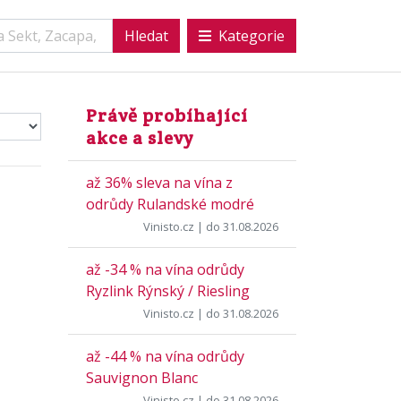
Kategorie
Právě probíhající
akce a slevy
až 36% sleva na vína z
odrůdy Rulandské modré
Vinisto.cz
| do 31.08.2026
až -34 % na vína odrůdy
Ryzlink Rýnský / Riesling
Vinisto.cz
| do 31.08.2026
až -44 % na vína odrůdy
Sauvignon Blanc
Vinisto.cz
| do 31.08.2026