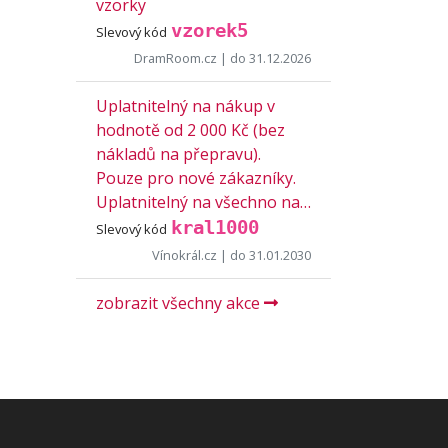
vzorky
vzorek5
Slevový kód
DramRoom.cz
| do 31.12.2026
Uplatnitelný na nákup v
hodnotě od 2 000 Kč (bez
nákladů na přepravu).
Pouze pro nové zákazníky.
Uplatnitelný na všechno na…
kral1000
Slevový kód
Vínokrál.cz
| do 31.01.2030
zobrazit všechny akce