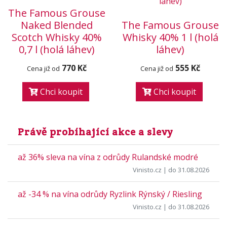
The Famous Grouse
Naked Blended
The Famous Grouse
Scotch Whisky 40%
Whisky 40% 1 l (holá
0,7 l (holá láhev)
láhev)
770 Kč
555 Kč
Cena již od
Cena již od
Chci koupit
Chci koupit
Právě probíhající akce a slevy
až 36% sleva na vína z odrůdy Rulandské modré
Vinisto.cz
| do 31.08.2026
až -34 % na vína odrůdy Ryzlink Rýnský / Riesling
Vinisto.cz
| do 31.08.2026