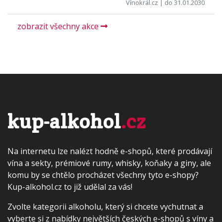
Vínokrál.cz
| do 31.01.2030
zobrazit všechny akce
kup-alkohol
.cz
Na internetu lze nalézt hodně e-shopů, které prodávají
vína a sekty, prémiové rumy, whisky, koňaky a giny, ale
komu by se chtělo procházet všechny tyto e-shopy?
Kup-alkohol.cz to již udělal za vás!
Zvolte kategorii alkoholu, který si chcete vychutnat a
vyberte si z nabídky největších českých e-shopů s víny a