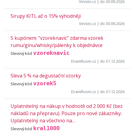
Vinisto.cz
| do 30.09.2026
Sirupy KITL až o 15% výhodněji
Vinisto.cz
| do 30.09.2026
S kupónem: "vzoreknavic" zdarma vzorek
rumu/ginu/whisky/pálenky k objednávce
vzoreknavic
Slevový kód
DramRoom.cz
| do 31.12.2026
Sleva 5 % na degustační vzorky
vzorek5
Slevový kód
DramRoom.cz
| do 31.12.2026
Uplatnitelný na nákup v hodnotě od 2 000 Kč (bez
nákladů na přepravu). Pouze pro nové zákazníky.
Uplatnitelný na všechno na…
kral1000
Slevový kód