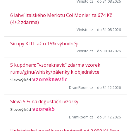
Vinisto.cz
| do 31.08.2026
6 lahví Italského Merlotu Col Monier za 674 Kč
(4+2 zdarma)
Vinisto.cz
| do 31.08.2026
Sirupy KITL až o 15% výhodněji
Vinisto.cz
| do 30.09.2026
S kupónem: "vzoreknavic" zdarma vzorek
rumu/ginu/whisky/pálenky k objednávce
vzoreknavic
Slevový kód
DramRoom.cz
| do 31.12.2026
Sleva 5 % na degustační vzorky
vzorek5
Slevový kód
DramRoom.cz
| do 31.12.2026