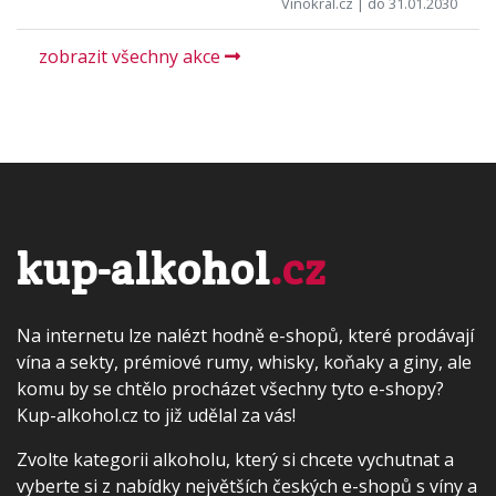
Vínokrál.cz
| do 31.01.2030
zobrazit všechny akce
kup-alkohol
.cz
Na internetu lze nalézt hodně e-shopů, které prodávají
vína a sekty, prémiové rumy, whisky, koňaky a giny, ale
komu by se chtělo procházet všechny tyto e-shopy?
Kup-alkohol.cz to již udělal za vás!
Zvolte kategorii alkoholu, který si chcete vychutnat a
vyberte si z nabídky největších českých e-shopů s víny a