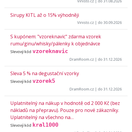
Vinisto.cz
| do 31.08.2026
Sirupy KITL až o 15% výhodněji
Vinisto.cz
| do 30.09.2026
S kupónem: "vzoreknavic" zdarma vzorek
rumu/ginu/whisky/pálenky k objednávce
vzoreknavic
Slevový kód
DramRoom.cz
| do 31.12.2026
Sleva 5 % na degustační vzorky
vzorek5
Slevový kód
DramRoom.cz
| do 31.12.2026
Uplatnitelný na nákup v hodnotě od 2 000 Kč (bez
nákladů na přepravu). Pouze pro nové zákazníky.
Uplatnitelný na všechno na…
kral1000
Slevový kód