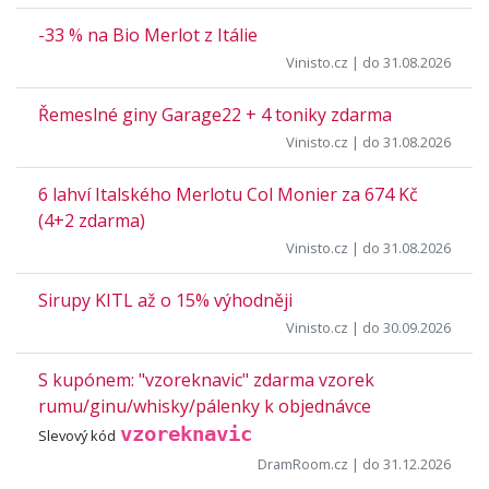
-33 % na Bio Merlot z Itálie
Vinisto.cz
| do 31.08.2026
Řemeslné giny Garage22 + 4 toniky zdarma
Vinisto.cz
| do 31.08.2026
6 lahví Italského Merlotu Col Monier za 674 Kč
(4+2 zdarma)
Vinisto.cz
| do 31.08.2026
Sirupy KITL až o 15% výhodněji
Vinisto.cz
| do 30.09.2026
S kupónem: "vzoreknavic" zdarma vzorek
rumu/ginu/whisky/pálenky k objednávce
vzoreknavic
Slevový kód
DramRoom.cz
| do 31.12.2026