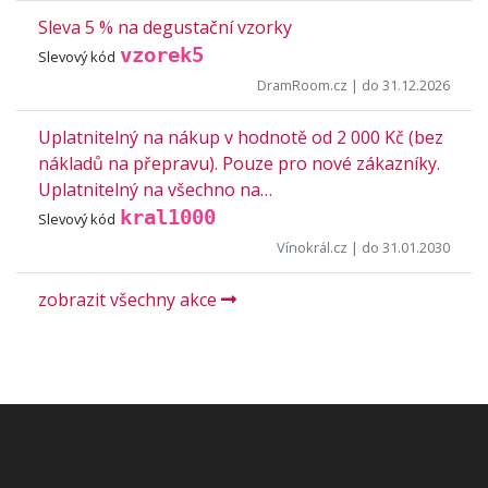
Sleva 5 % na degustační vzorky
vzorek5
Slevový kód
DramRoom.cz
| do 31.12.2026
Uplatnitelný na nákup v hodnotě od 2 000 Kč (bez
nákladů na přepravu). Pouze pro nové zákazníky.
Uplatnitelný na všechno na…
kral1000
Slevový kód
Vínokrál.cz
| do 31.01.2030
zobrazit všechny akce