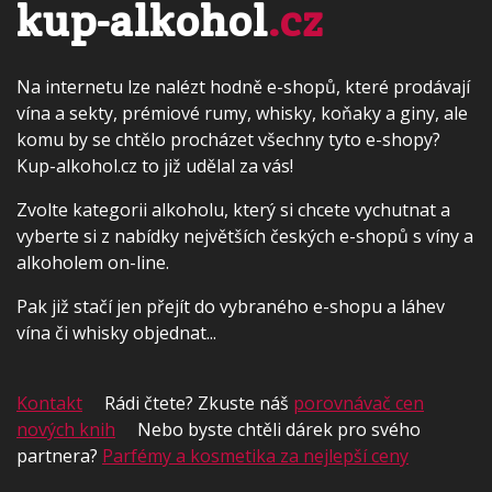
kup-alkohol
.cz
Na internetu lze nalézt hodně e-shopů, které prodávají
vína a sekty, prémiové rumy, whisky, koňaky a giny, ale
komu by se chtělo procházet všechny tyto e-shopy?
Kup-alkohol.cz to již udělal za vás!
Zvolte kategorii alkoholu, který si chcete vychutnat a
vyberte si z nabídky největších českých e-shopů s víny a
alkoholem on-line.
Pak již stačí jen přejít do vybraného e-shopu a láhev
vína či whisky objednat...
Kontakt
Rádi čtete? Zkuste náš
porovnávač cen
nových knih
Nebo byste chtěli dárek pro svého
partnera?
Parfémy a kosmetika za nejlepší ceny