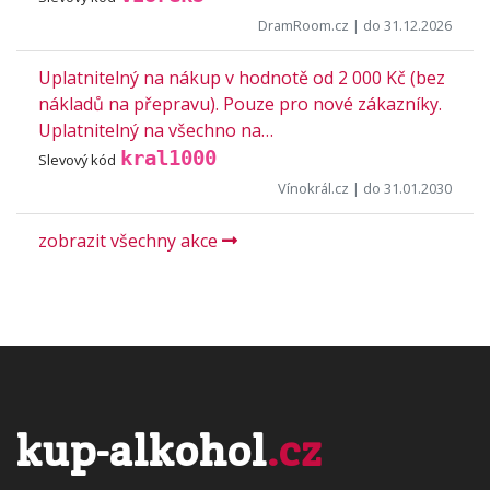
DramRoom.cz
| do 31.12.2026
Uplatnitelný na nákup v hodnotě od 2 000 Kč (bez
nákladů na přepravu). Pouze pro nové zákazníky.
Uplatnitelný na všechno na…
kral1000
Slevový kód
Vínokrál.cz
| do 31.01.2030
zobrazit všechny akce
kup-alkohol
.cz