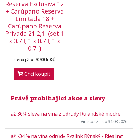
Reserva Exclusiva 12
+ Carúpano Reserva
Limitada 18 +
Carúpano Reserva
Privada 21 2,1l (set 1
x 0.7 l, 1 x 0.7 l, 1 x
0.7 l)
3 386 Kč
Cena již od
Chci koupit
Právě probíhající akce a slevy
až 36% sleva na vína z odrůdy Rulandské modré
Vinisto.cz
| do 31.08.2026
až -34 % na vína odrůdy Ryzlink Rýnský / Riesling