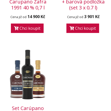
Carupano Zafra
+ barová podložka
1991 40 % 0,7 l
(set 3 x 0.7 l)
14 900 Kč
3 901 Kč
Cena již od
Cena již od
Chci koupit
Chci koupit
Set Carúpano