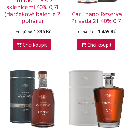
Limitada 18 s 2
sklenicemi 40% 0,7l
(darčekové balenie 2
Carúpano Reserva
poháre)
Privada 21 40% 0,7l
1 336 Kč
1 469 Kč
Cena již od
Cena již od
Chci koupit
Chci koupit