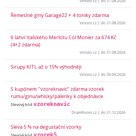
Vinisto.cz
| do 31.08.2026
Řemeslné giny Garage22 + 4 toniky zdarma
Vinisto.cz
| do 31.08.2026
6 lahví Italského Merlotu Col Monier za 674 Kč
(4+2 zdarma)
Vinisto.cz
| do 31.08.2026
Sirupy KITL až o 15% výhodněji
Vinisto.cz
| do 30.09.2026
S kupónem: "vzoreknavic" zdarma vzorek
rumu/ginu/whisky/pálenky k objednávce
vzoreknavic
Slevový kód
DramRoom.cz
| do 31.12.2026
Sleva 5 % na degustační vzorky
vzorek5
Slevový kód