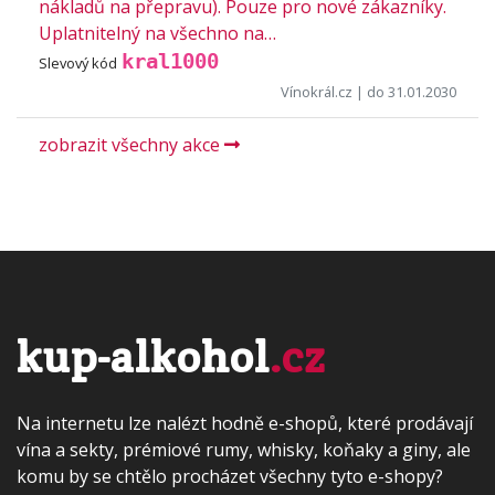
nákladů na přepravu). Pouze pro nové zákazníky.
Uplatnitelný na všechno na…
kral1000
Slevový kód
Vínokrál.cz
| do 31.01.2030
zobrazit všechny akce
kup-alkohol
.cz
Na internetu lze nalézt hodně e-shopů, které prodávají
vína a sekty, prémiové rumy, whisky, koňaky a giny, ale
komu by se chtělo procházet všechny tyto e-shopy?