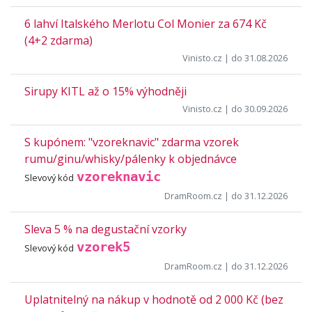
6 lahví Italského Merlotu Col Monier za 674 Kč
(4+2 zdarma)
Vinisto.cz
| do 31.08.2026
Sirupy KITL až o 15% výhodněji
Vinisto.cz
| do 30.09.2026
S kupónem: "vzoreknavic" zdarma vzorek
rumu/ginu/whisky/pálenky k objednávce
vzoreknavic
Slevový kód
DramRoom.cz
| do 31.12.2026
Sleva 5 % na degustační vzorky
vzorek5
Slevový kód
DramRoom.cz
| do 31.12.2026
Uplatnitelný na nákup v hodnotě od 2 000 Kč (bez