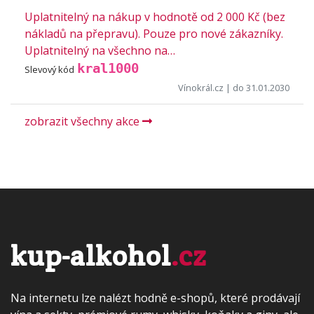
Uplatnitelný na nákup v hodnotě od 2 000 Kč (bez
nákladů na přepravu). Pouze pro nové zákazníky.
Uplatnitelný na všechno na…
kral1000
Slevový kód
Vínokrál.cz
| do 31.01.2030
zobrazit všechny akce
kup-alkohol
.cz
Na internetu lze nalézt hodně e-shopů, které prodávají