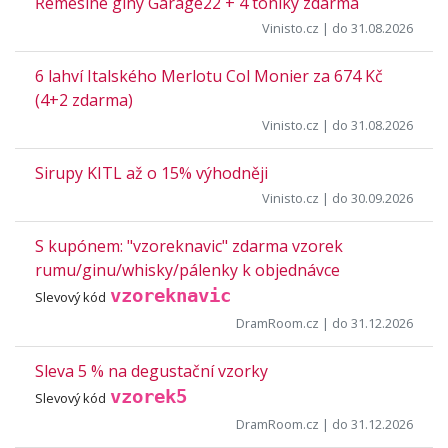
Řemeslné giny Garage22 + 4 toniky zdarma
Vinisto.cz
| do 31.08.2026
6 lahví Italského Merlotu Col Monier za 674 Kč
(4+2 zdarma)
Vinisto.cz
| do 31.08.2026
Sirupy KITL až o 15% výhodněji
Vinisto.cz
| do 30.09.2026
S kupónem: "vzoreknavic" zdarma vzorek
rumu/ginu/whisky/pálenky k objednávce
vzoreknavic
Slevový kód
DramRoom.cz
| do 31.12.2026
Sleva 5 % na degustační vzorky
vzorek5
Slevový kód
DramRoom.cz
| do 31.12.2026