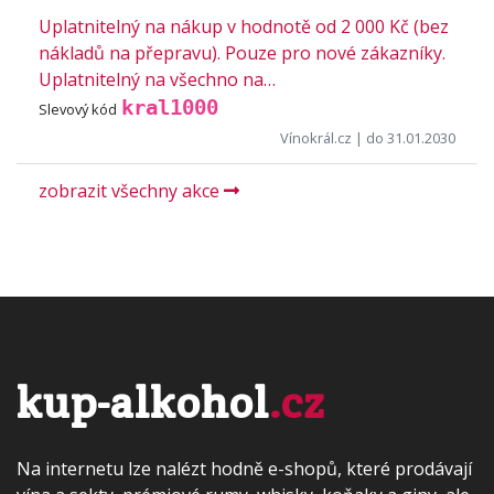
Uplatnitelný na nákup v hodnotě od 2 000 Kč (bez
nákladů na přepravu). Pouze pro nové zákazníky.
Uplatnitelný na všechno na…
kral1000
Slevový kód
Vínokrál.cz
| do 31.01.2030
zobrazit všechny akce
kup-alkohol
.cz
Na internetu lze nalézt hodně e-shopů, které prodávají