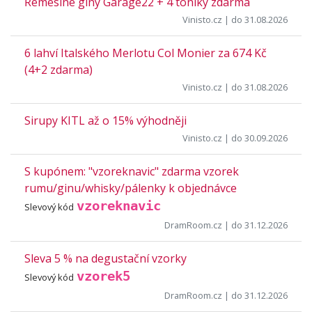
Řemeslné giny Garage22 + 4 toniky zdarma
Vinisto.cz
| do 31.08.2026
6 lahví Italského Merlotu Col Monier za 674 Kč
(4+2 zdarma)
Vinisto.cz
| do 31.08.2026
Sirupy KITL až o 15% výhodněji
Vinisto.cz
| do 30.09.2026
S kupónem: "vzoreknavic" zdarma vzorek
rumu/ginu/whisky/pálenky k objednávce
vzoreknavic
Slevový kód
DramRoom.cz
| do 31.12.2026
Sleva 5 % na degustační vzorky
vzorek5
Slevový kód
DramRoom.cz
| do 31.12.2026