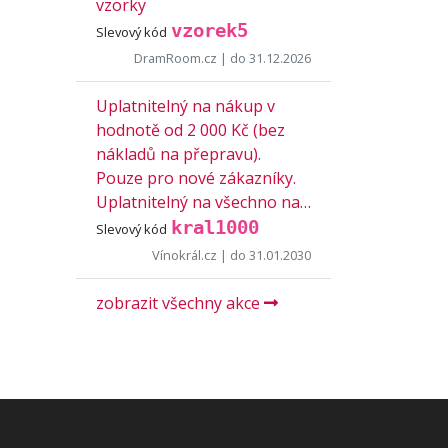
vzorky
vzorek5
Slevový kód
DramRoom.cz
| do 31.12.2026
Uplatnitelný na nákup v
hodnotě od 2 000 Kč (bez
nákladů na přepravu).
Pouze pro nové zákazníky.
Uplatnitelný na všechno na…
kral1000
Slevový kód
Vínokrál.cz
| do 31.01.2030
zobrazit všechny akce