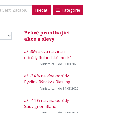
Kategorie
Právě probíhající
akce a slevy
až 36% sleva na vína z
odrůdy Rulandské modré
Vinisto.cz
| do 31.08.2026
až -34 % na vína odrůdy
Ryzlink Rýnský / Riesling
Vinisto.cz
| do 31.08.2026
až -44 % na vína odrůdy
Sauvignon Blanc
Vinisto.cz
| do 31.08.2026