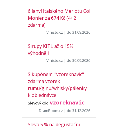
6 lahví Italského Merlotu Col
Monier za 674 Kč (4+2
zdarma)
Vinisto.cz
| do 31.08.2026
Sirupy KITL až o 15%
výhodněji
Vinisto.cz
| do 30.09.2026
S kupónem: "vzoreknavic"
zdarma vzorek
rumu/ginu/whisky/pálenky
k objednávce
vzoreknavic
Slevový kód
DramRoom.cz
| do 31.12.2026
Sleva 5 % na degustační