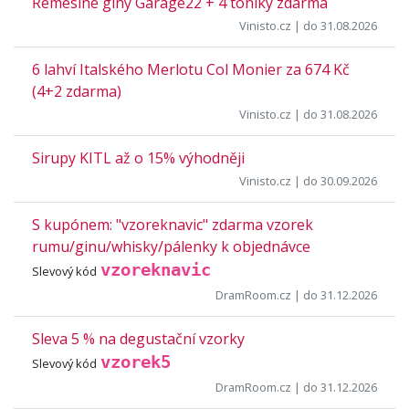
Řemeslné giny Garage22 + 4 toniky zdarma
Vinisto.cz
| do 31.08.2026
6 lahví Italského Merlotu Col Monier za 674 Kč
(4+2 zdarma)
Vinisto.cz
| do 31.08.2026
Sirupy KITL až o 15% výhodněji
Vinisto.cz
| do 30.09.2026
S kupónem: "vzoreknavic" zdarma vzorek
rumu/ginu/whisky/pálenky k objednávce
vzoreknavic
Slevový kód
DramRoom.cz
| do 31.12.2026
Sleva 5 % na degustační vzorky
vzorek5
Slevový kód
DramRoom.cz
| do 31.12.2026