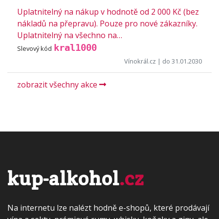
Uplatnitelný na nákup v hodnotě od 2 000 Kč (bez
nákladů na přepravu). Pouze pro nové zákazníky.
Uplatnitelný na všechno na…
kral1000
Slevový kód
Vínokrál.cz
| do 31.01.2030
zobrazit všechny akce
kup-alkohol
.cz
Na internetu lze nalézt hodně e-shopů, které prodávají