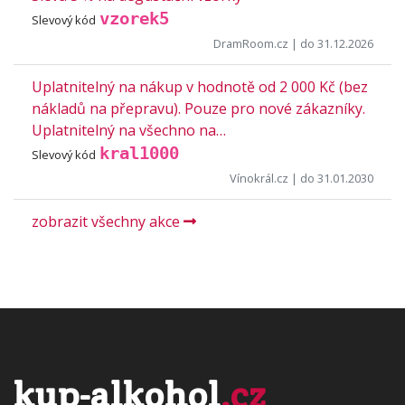
vzorek5
Slevový kód
DramRoom.cz
| do 31.12.2026
Uplatnitelný na nákup v hodnotě od 2 000 Kč (bez
nákladů na přepravu). Pouze pro nové zákazníky.
Uplatnitelný na všechno na…
kral1000
Slevový kód
Vínokrál.cz
| do 31.01.2030
zobrazit všechny akce
kup-alkohol
.cz