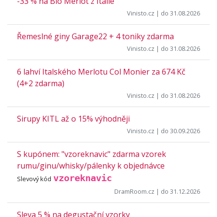
-33 % na Bio Merlot z Itálie
Vinisto.cz
| do 31.08.2026
Řemeslné giny Garage22 + 4 toniky zdarma
Vinisto.cz
| do 31.08.2026
6 lahví Italského Merlotu Col Monier za 674 Kč
(4+2 zdarma)
Vinisto.cz
| do 31.08.2026
Sirupy KITL až o 15% výhodněji
Vinisto.cz
| do 30.09.2026
S kupónem: "vzoreknavic" zdarma vzorek
rumu/ginu/whisky/pálenky k objednávce
vzoreknavic
Slevový kód
DramRoom.cz
| do 31.12.2026
Sleva 5 % na degustační vzorky