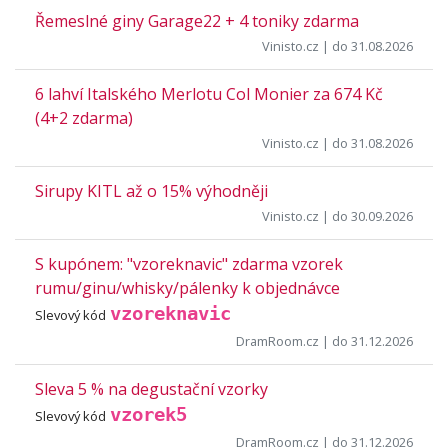
Řemeslné giny Garage22 + 4 toniky zdarma
Vinisto.cz
| do 31.08.2026
6 lahví Italského Merlotu Col Monier za 674 Kč
(4+2 zdarma)
Vinisto.cz
| do 31.08.2026
Sirupy KITL až o 15% výhodněji
Vinisto.cz
| do 30.09.2026
S kupónem: "vzoreknavic" zdarma vzorek
rumu/ginu/whisky/pálenky k objednávce
vzoreknavic
Slevový kód
DramRoom.cz
| do 31.12.2026
Sleva 5 % na degustační vzorky
vzorek5
Slevový kód
DramRoom.cz
| do 31.12.2026