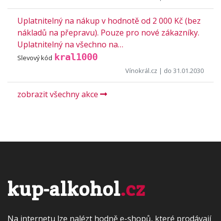
Uplatnitelný na nákup v hodnotě od 2 000 Kč (bez
nákladů na přepravu). Pouze pro nové zákazníky.
Uplatnitelný na všechno na…
kral1000
Slevový kód
Vínokrál.cz
| do 31.01.2030
zobrazit všechny akce
kup-alkohol
.cz
Na internetu lze nalézt hodně e-shopů, které prodávají