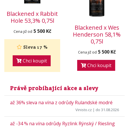
Blackened x Rabbit
Hole 53,3% 0,75l
Blackened x Wes
5 500 Kč
Cena již od
Henderson 58,1%
0,75l
Sleva 17 %
5 500 Kč
Cena již od
Chci koupit
Chci koupit
Právě probíhající akce a slevy
až 36% sleva na vína z odrůdy Rulandské modré
Vinisto.cz
| do 31.08.2026
až -34 % na vína odrůdy Ryzlink Rýnský / Riesling