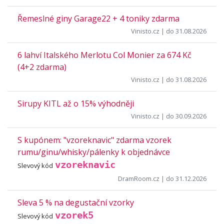
Řemeslné giny Garage22 + 4 toniky zdarma
Vinisto.cz
| do 31.08.2026
6 lahví Italského Merlotu Col Monier za 674 Kč
(4+2 zdarma)
Vinisto.cz
| do 31.08.2026
Sirupy KITL až o 15% výhodněji
Vinisto.cz
| do 30.09.2026
S kupónem: "vzoreknavic" zdarma vzorek
rumu/ginu/whisky/pálenky k objednávce
vzoreknavic
Slevový kód
DramRoom.cz
| do 31.12.2026
Sleva 5 % na degustační vzorky
vzorek5
Slevový kód