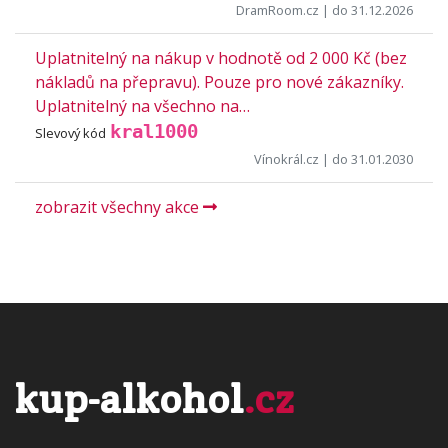
DramRoom.cz
| do 31.12.2026
Uplatnitelný na nákup v hodnotě od 2 000 Kč (bez
nákladů na přepravu). Pouze pro nové zákazníky.
Uplatnitelný na všechno na…
kral1000
Slevový kód
Vínokrál.cz
| do 31.01.2030
zobrazit všechny akce
kup-alkohol
.cz