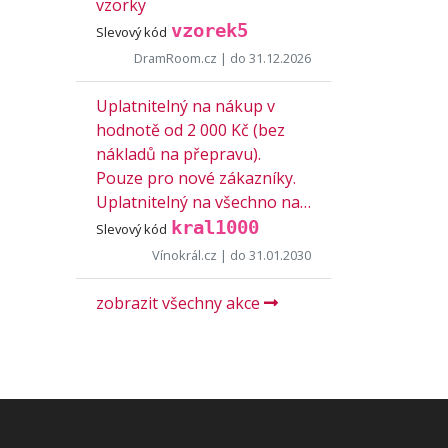
vzorky
vzorek5
Slevový kód
DramRoom.cz
| do 31.12.2026
Uplatnitelný na nákup v
hodnotě od 2 000 Kč (bez
nákladů na přepravu).
Pouze pro nové zákazníky.
Uplatnitelný na všechno na…
kral1000
Slevový kód
Vínokrál.cz
| do 31.01.2030
zobrazit všechny akce