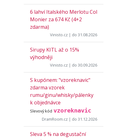
6 lahví Italského Merlotu Col
Monier za 674 Kč (4+2
zdarma)
Vinisto.cz
| do 31.08.2026
Sirupy KITL až o 15%
výhodněji
Vinisto.cz
| do 30.09.2026
S kupónem: "vzoreknavic"
zdarma vzorek
rumu/ginu/whisky/pálenky
k objednávce
vzoreknavic
Slevový kód
DramRoom.cz
| do 31.12.2026
Sleva 5 % na degustační