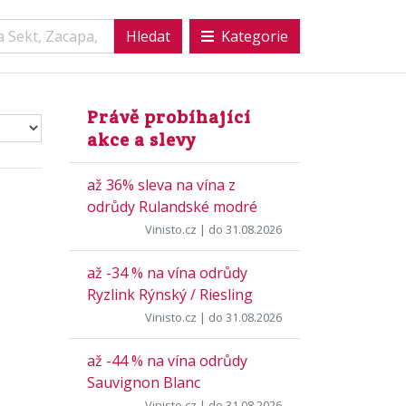
Kategorie
Právě probíhající
akce a slevy
až 36% sleva na vína z
odrůdy Rulandské modré
Vinisto.cz
| do 31.08.2026
až -34 % na vína odrůdy
Ryzlink Rýnský / Riesling
Vinisto.cz
| do 31.08.2026
až -44 % na vína odrůdy
Sauvignon Blanc
Vinisto.cz
| do 31.08.2026