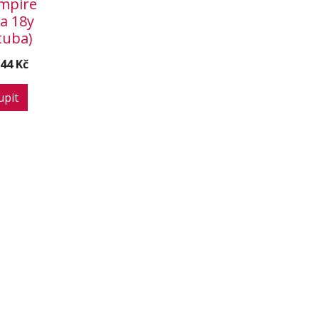
Empire
a 18y
(tuba)
044 Kč
upit