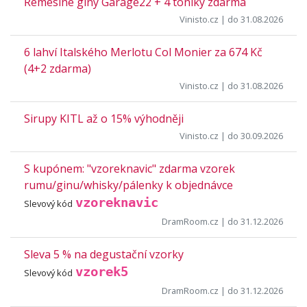
Řemeslné giny Garage22 + 4 toniky zdarma
Vinisto.cz
| do 31.08.2026
6 lahví Italského Merlotu Col Monier za 674 Kč
(4+2 zdarma)
Vinisto.cz
| do 31.08.2026
Sirupy KITL až o 15% výhodněji
Vinisto.cz
| do 30.09.2026
S kupónem: "vzoreknavic" zdarma vzorek
rumu/ginu/whisky/pálenky k objednávce
vzoreknavic
Slevový kód
DramRoom.cz
| do 31.12.2026
Sleva 5 % na degustační vzorky
vzorek5
Slevový kód
DramRoom.cz
| do 31.12.2026