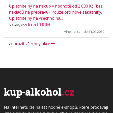
Uplatnitelný na nákup v hodnotě od 2 000 Kč (bez
nákladů na přepravu). Pouze pro nové zákazníky.
Uplatnitelný na všechno na…
kral1000
Slevový kód
Vínokrál.cz
| do 31.01.2030
zobrazit všechny akce
kup-alkohol
.cz
Na internetu lze nalézt hodně e-shopů, které prodávají