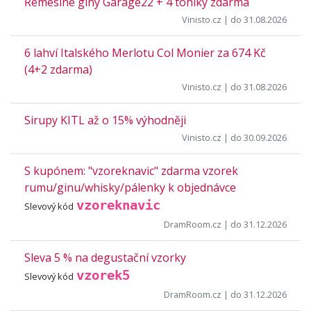
Řemeslné giny Garage22 + 4 toniky zdarma
Vinisto.cz
| do 31.08.2026
6 lahví Italského Merlotu Col Monier za 674 Kč
(4+2 zdarma)
Vinisto.cz
| do 31.08.2026
Sirupy KITL až o 15% výhodněji
Vinisto.cz
| do 30.09.2026
S kupónem: "vzoreknavic" zdarma vzorek
rumu/ginu/whisky/pálenky k objednávce
vzoreknavic
Slevový kód
DramRoom.cz
| do 31.12.2026
Sleva 5 % na degustační vzorky
vzorek5
Slevový kód
DramRoom.cz
| do 31.12.2026