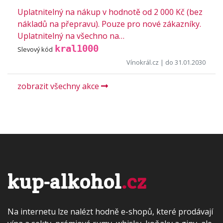
Uplatnitelný na nákup v hodnotě od 2 000 Kč (bez
nákladů na přepravu). Pouze pro nové zákazníky.
Uplatnitelný na všechno na…
kral1000
Slevový kód
Vínokrál.cz
| do 31.01.2030
zobrazit všechny akce
kup-alkohol
.cz
Na internetu lze nalézt hodně e-shopů, které prodávají