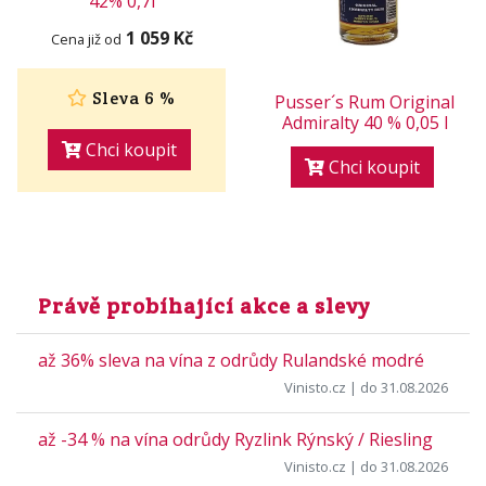
42% 0,7l
1 059 Kč
Cena již od
Sleva 6 %
Pusser´s Rum Original
Admiralty 40 % 0,05 l
Chci koupit
Chci koupit
Právě probíhající akce a slevy
až 36% sleva na vína z odrůdy Rulandské modré
Vinisto.cz
| do 31.08.2026
až -34 % na vína odrůdy Ryzlink Rýnský / Riesling
Vinisto.cz
| do 31.08.2026