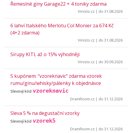
Řemeslné giny Garage22 + 4 toniky zdarma
Vinisto.cz
| do 31.08.2026
6 lahví Italského Merlotu Col Monier za 674 Kč
(4+2 zdarma)
Vinisto.cz
| do 31.08.2026
Sirupy KITL až o 15% výhodněji
Vinisto.cz
| do 30.09.2026
S kupónem: "vzoreknavic" zdarma vzorek
rumu/ginu/whisky/pálenky k objednávce
vzoreknavic
Slevový kód
DramRoom.cz
| do 31.12.2026
Sleva 5 % na degustační vzorky
vzorek5
Slevový kód
DramRoom.cz
| do 31.12.2026