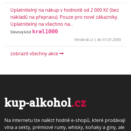
Uplatnitelný na nákup v hodnotě od 2 000 Kč (bez
nákladů na přepravu). Pouze pro nové zákazníky.
Uplatnitelný na všechno na…
kral1000
Slevový kód
Vínokrál.cz
| do 31.01.2030
zobrazit všechny akce
kup-alkohol
.cz
Na internetu lze nalézt hodně e-shopů, které prodávají
vína a sekty, prémiové rumy, whisky, koňaky a giny, ale