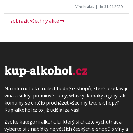
Vínokrál.cz
| do 31.01.2030
zobrazit všechny akce
kup-alkohol
.cz
Na internetu lze nalézt hodně e-shopů, které prodávají
vína a sekty, prémiové rumy, whisky, koňaky a giny, ale
komu by se chtělo procházet všechny tyto e-shopy?
Kup-alkohol.cz to již udělal za vás!
Zvolte kategorii alkoholu, který si chcete vychutnat a
vyberte si z nabídky největších českých e-shopů s víny a