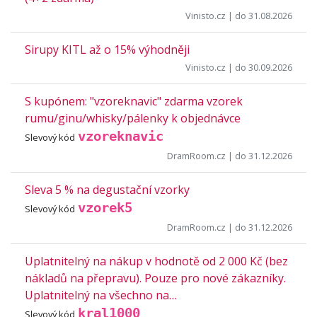
Vinisto.cz
| do 31.08.2026
Sirupy KITL až o 15% výhodněji
Vinisto.cz
| do 30.09.2026
S kupónem: "vzoreknavic" zdarma vzorek
rumu/ginu/whisky/pálenky k objednávce
vzoreknavic
Slevový kód
DramRoom.cz
| do 31.12.2026
Sleva 5 % na degustační vzorky
vzorek5
Slevový kód
DramRoom.cz
| do 31.12.2026
Uplatnitelný na nákup v hodnotě od 2 000 Kč (bez
nákladů na přepravu). Pouze pro nové zákazníky.
Uplatnitelný na všechno na…
kral1000
Slevový kód