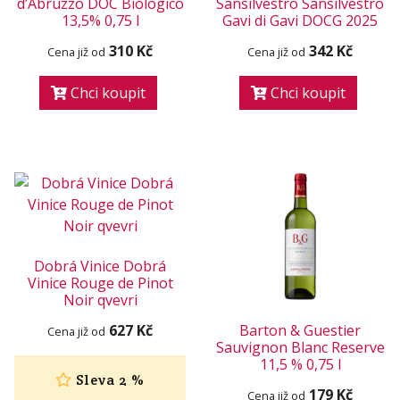
d’Abruzzo DOC Biologico
Sansilvestro Sansilvestro
13,5% 0,75 l
Gavi di Gavi DOCG 2025
310 Kč
342 Kč
Cena již od
Cena již od
Chci koupit
Chci koupit
Dobrá Vinice Dobrá
Vinice Rouge de Pinot
Noir qvevri
627 Kč
Barton & Guestier
Cena již od
Sauvignon Blanc Reserve
11,5 % 0,75 l
Sleva 2 %
179 Kč
Cena již od