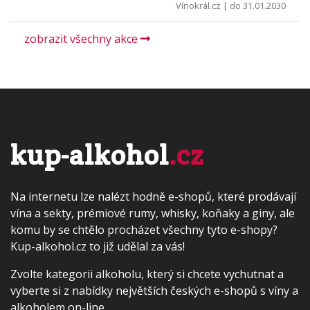
Vínokrál.cz
| do 31.01.2030
zobrazit všechny akce
kup-alkohol
.cz
Na internetu lze nalézt hodně e-shopů, které prodávají
vína a sekty, prémiové rumy, whisky, koňaky a giny, ale
komu by se chtělo procházet všechny tyto e-shopy?
Kup-alkohol.cz to již udělal za vás!
Zvolte kategorii alkoholu, který si chcete vychutnat a
vyberte si z nabídky největších českých e-shopů s víny a
alkoholem on-line.