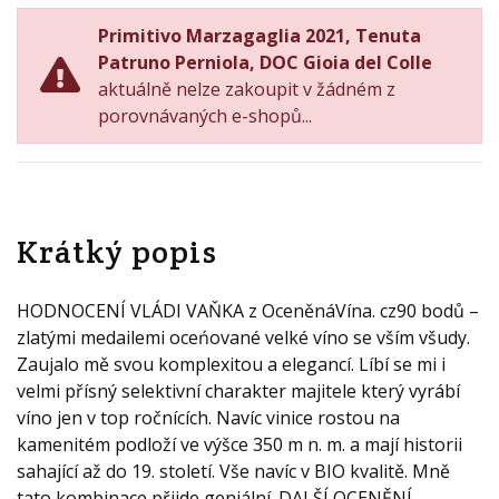
Primitivo Marzagaglia 2021, Tenuta
Patruno Perniola, DOC Gioia del Colle
aktuálně nelze zakoupit v žádném z
porovnávaných e-shopů...
Krátký popis
HODNOCENÍ VLÁDI VAŇKA z OceněnáVína. cz90 bodů –
zlatými medailemi oceńované velké víno se vším všudy.
Zaujalo mě svou komplexitou a elegancí. Líbí se mi i
velmi přísný selektivní charakter majitele který vyrábí
víno jen v top ročnících. Navíc vinice rostou na
kamenitém podloží ve výšce 350 m n. m. a mají historii
sahající až do 19. století. Vše navíc v BIO kvalitě. Mně
tato kombinace přijde geniální. DALŠÍ OCENĚNÍ