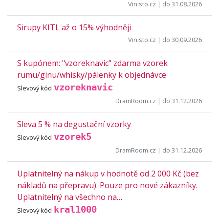
Vinisto.cz
| do 31.08.2026
Sirupy KITL až o 15% výhodněji
Vinisto.cz
| do 30.09.2026
S kupónem: "vzoreknavic" zdarma vzorek
rumu/ginu/whisky/pálenky k objednávce
vzoreknavic
Slevový kód
DramRoom.cz
| do 31.12.2026
Sleva 5 % na degustační vzorky
vzorek5
Slevový kód
DramRoom.cz
| do 31.12.2026
Uplatnitelný na nákup v hodnotě od 2 000 Kč (bez
nákladů na přepravu). Pouze pro nové zákazníky.
Uplatnitelný na všechno na…
kral1000
Slevový kód