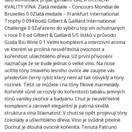
KVALITY VÍNA: Zlatá medaile – Concours Mondial de
Bruxelles 0 0Zlatá medaile – Frankfurt International
Trophy 0 094 bodů Gilbert & Gaillard International
Challenge 0 0Zařazeno do výběru top vín ochutnaných
v roce 0 0 od Gilbert & Gaillard 5/5 lístků v průvodci
Guida Bio Wine 0 1 Velmi komplexní a intenzivní aroma
ve kterém se prolíná neuvěřitelná ovocnost a
kořenitost ušlechtilého dřeva. Už první přivonění
naznačuje že se bude jednat o velké víno. Na nose
ucítíte tóny tmavého lesního ovoce ale zaujme vás
především černý rybíz který není až tak obvyklý a tóny
rozinek. Těšit se můžete i na tóny fíkové marmelády.
Kořenité vůně se rozvíjí do kořenitosti tabáku jemných
tónů vanilky skořice a badyánu. Chuť je neuvěřitelně
komplexní a zároveň elegantní je patrná skvělá
struktura vína šťavnatost. V chuti se opět projevují tóny
čokolády a ušlechtilého dřeva. Víno je svůdně pitelné.
Dochuť je dlouhá ovocně kořenitá. Tenuta Patruno