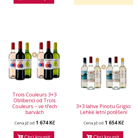
Trois Couleurs 3+3
Oblíbenci od Trois
Couleurs – ve třech
3+3 lahve Pinotu Grigio:
barvách
Lehké letní potěšení
1 674 Kč
1 654 Kč
Cena již od
Cena již od
Chci koupit
Chci koupit