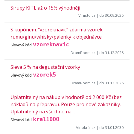
Sirupy KITL až o 15% výhodněji
Vinisto.cz
| do 30.09.2026
S kupónem: "vzoreknavic" zdarma vzorek
rumu/ginu/whisky/pálenky k objednávce
vzoreknavic
Slevový kód
DramRoom.cz
| do 31.12.2026
Sleva 5 % na degustační vzorky
vzorek5
Slevový kód
DramRoom.cz
| do 31.12.2026
Uplatnitelný na nákup v hodnotě od 2 000 Kč (bez
nákladů na přepravu). Pouze pro nové zákazníky.
Uplatnitelný na všechno na…
kral1000
Slevový kód
Vínokrál.cz
| do 31.01.2030