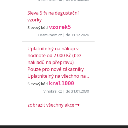
Sleva 5 % na degustační
vzorky
vzorek5
Slevový kód
DramRoom.cz
| do 31.12.2026
Uplatnitelný na nákup v
hodnotě od 2 000 Kč (bez
nákladů na přepravu).
Pouze pro nové zákazníky.
Uplatnitelný na všechno na…
kral1000
Slevový kód
Vínokrál.cz
| do 31.01.2030
zobrazit všechny akce