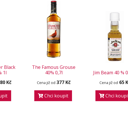
r Black
The Famous Grouse
% 1l
40% 0,7l
Jim Beam 40 % 0,
080 Kč
377 Kč
65 
Cena již od
Cena již od
upit
Chci koupit
Chci koupi