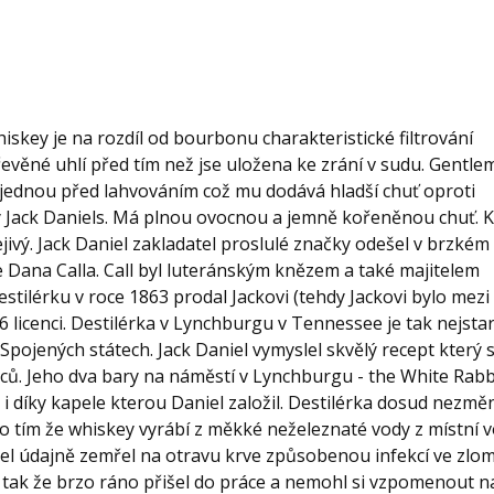
key je na rozdíl od bourbonu charakteristické filtrování
řevěné uhlí před tím než jse uložena ke zrání v sudu. Gentl
tě jednou před lahvováním což mu dodává hladší chuť oproti
 Jack Daniels. Má plnou ovocnou a jemně kořeněnou chuť. 
jivý. Jack Daniel zakladatel proslulé značky odešel v brzkém
le Dana Calla. Call byl luteránským knězem a také majitelem
stilérku v roce 1863 prodal Jackovi (tehdy Jackovi bylo mezi 
866 licenci. Destilérka v Lynchburgu v Tennessee je tak nejstar
pojených státech. Jack Daniel vymyslel skvělý recept který s
ců. Jeho dva bary na náměstí v Lynchburgu - the White Rabb
i díky kapele kterou Daniel založil. Destilérka dosud nezměn
 tím že whiskey vyrábí z měkké neželeznaté vody z místní 
niel údajně zemřel na otravu krve způsobenou infekcí ve zl
il tak že brzo ráno přišel do práce a nemohl si vzpomenout n