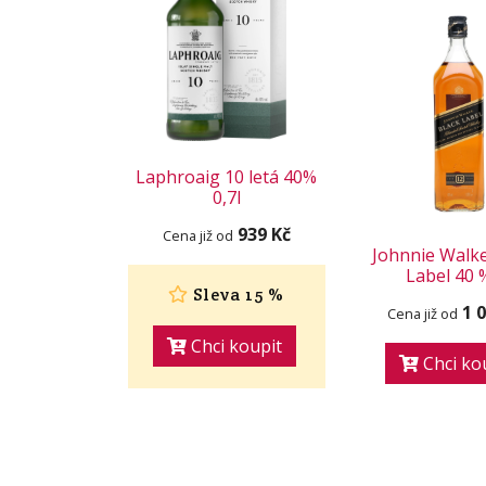
Laphroaig 10 letá 40%
0,7l
939 Kč
Cena již od
Johnnie Walke
Label 40 
Sleva 15 %
1 
Cena již od
Chci koupit
Chci ko