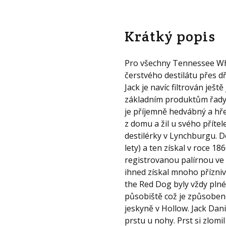
Krátký popis
Pro všechny Tennessee Whis
čerstvého destilátu přes d
Jack je navíc filtrován ješ
základním produktům řady
je příjemně hedvábný a hře
z domu a žil u svého příte
destilérky v Lynchburgu. De
lety) a ten získal v roce 1
registrovanou palírnou ve S
ihned získal mnoho přízniv
the Red Dog byly vždy plné 
působiště což je způsobeno
jeskyně v Hollow. Jack Da
prstu u nohy. Prst si zlom