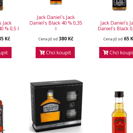
Jack Daniel´s Jack
s Jack
Daniel's Black 40 % 0,35
Jack Daniel´s J
0 % 0,5 l
l
Daniel's Black 0,
85 Kč
380 Kč
65 
Cena již od
Cena již od
upit
Chci koupit
Chci koupi