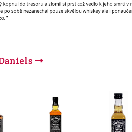
 kopnul do tresoru a zlomil si prst což vedlo k jeho smrti v 
že po sobě nezanechal pouze skvělou whiskey ale i ponaučen
o. "
 Daniels