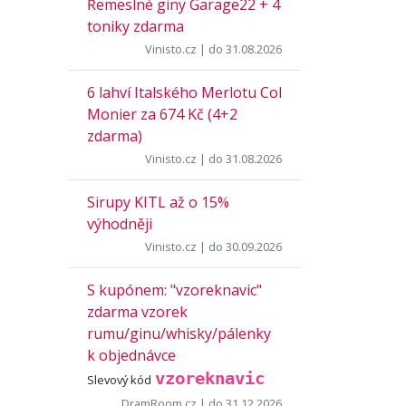
Řemeslné giny Garage22 + 4
toniky zdarma
Vinisto.cz
| do 31.08.2026
6 lahví Italského Merlotu Col
Monier za 674 Kč (4+2
zdarma)
Vinisto.cz
| do 31.08.2026
Sirupy KITL až o 15%
výhodněji
Vinisto.cz
| do 30.09.2026
S kupónem: "vzoreknavic"
zdarma vzorek
rumu/ginu/whisky/pálenky
k objednávce
vzoreknavic
Slevový kód
DramRoom.cz
| do 31.12.2026