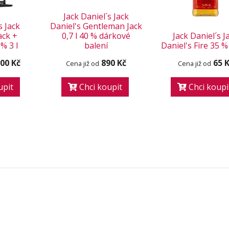
Jack Daniel´s Jack
s Jack
Daniel's Gentleman Jack
ack +
0,7 l 40 % dárkové
Jack Daniel´s J
% 3 l
balení
Daniel's Fire 35 % 
900 Kč
890 Kč
65 
Cena již od
Cena již od
upit
Chci koupit
Chci koupi