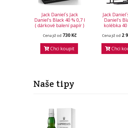
Jack Daniel´s Jack
Jack Daniel´
Daniel's Black 40 % 0,7 l
Daniel's Bl
( dárkové balení papír )
kolébka 40 
730 Kč
2 
Cena již od
Cena již od
Chci koupit
Chci ko
Naše tipy