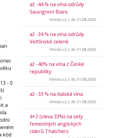
až -44 % na vína odrůdy
Sauvignon Blanc
Vinisto.cz
| do 31.08.2026
až -34 % na vína odrůdy
Veltlínské zelené
eman
Vinisto.cz
| do 31.08.2026
Konec
až -40% na vína z České
 věku
republiky
Vinisto.cz
| do 31.08.2026
13 - 0
ší
až -33 % na italská vína
i
Vinisto.cz
| do 31.08.2026
it a
ila
4+2 (sleva 33%) na sety
vodní
řemeslných anglických
omeném
ciderů Thatchers
a kód