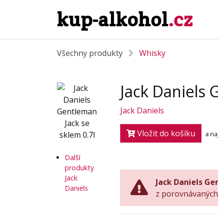
kup-alkohol
.cz
Všechny produkty
Whisky
Jack Daniels 
Jack Daniels
Vložit do košíku
a na
Další
produkty
Jack
Jack Daniels Ge
Daniels
z porovnávaných 