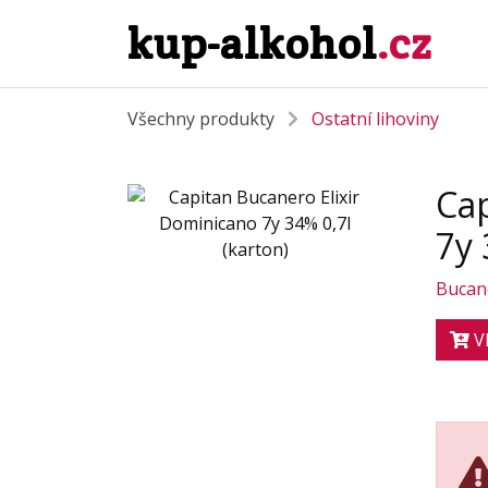
kup-alkohol
.cz
Všechny produkty
Ostatní lihoviny
Cap
7y 
Bucan
Vl