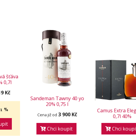
vá šťáva
 0,7l
19 Kč
Sandeman Tawny 40 yo
20% 0,75 l
11 %
Camus Extra Ele
3 900 Kč
Cena již od
0,7l 40%
upit
Chci koupit
Chci koupi