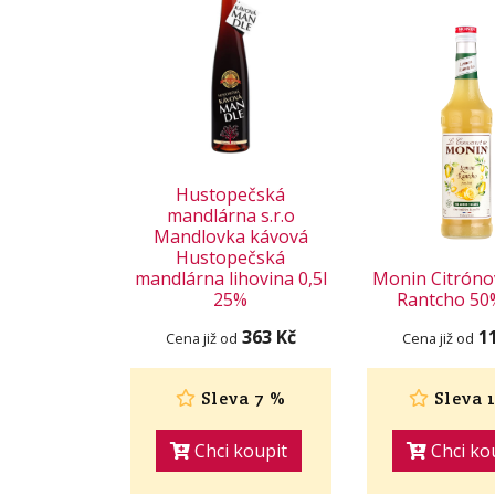
Hustopečská
mandlárna s.r.o
Mandlovka kávová
Hustopečská
mandlárna lihovina 0,5l
Monin Citróno
25%
Rantcho 50%
363 Kč
1
Cena již od
Cena již od
Sleva 7 %
Sleva 
Chci koupit
Chci ko