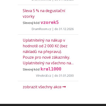
Sleva 5 % na degustační
vzorky
vzorek5
Slevový kód
DramRoom.cz
| do 31.12.2026
Uplatnitelný na nákup v
hodnotě od 2 000 Kč (bez
nákladů na přepravu).
Pouze pro nové zákazníky.
Uplatnitelný na všechno na…
kral1000
Slevový kód
Vínokrál.cz
| do 31.01.2030
zobrazit všechny akce