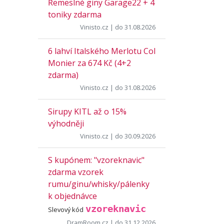
Řemeslné giny Garage22 + 4
toniky zdarma
Vinisto.cz
| do 31.08.2026
6 lahví Italského Merlotu Col
Monier za 674 Kč (4+2
zdarma)
Vinisto.cz
| do 31.08.2026
Sirupy KITL až o 15%
výhodněji
Vinisto.cz
| do 30.09.2026
S kupónem: "vzoreknavic"
zdarma vzorek
rumu/ginu/whisky/pálenky
k objednávce
vzoreknavic
Slevový kód
DramRoom.cz
| do 31.12.2026