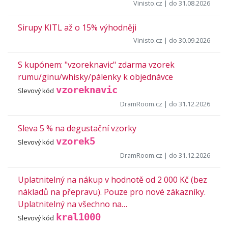
Vinisto.cz
| do 31.08.2026
Sirupy KITL až o 15% výhodněji
Vinisto.cz
| do 30.09.2026
S kupónem: "vzoreknavic" zdarma vzorek
rumu/ginu/whisky/pálenky k objednávce
vzoreknavic
Slevový kód
DramRoom.cz
| do 31.12.2026
Sleva 5 % na degustační vzorky
vzorek5
Slevový kód
DramRoom.cz
| do 31.12.2026
Uplatnitelný na nákup v hodnotě od 2 000 Kč (bez
nákladů na přepravu). Pouze pro nové zákazníky.
Uplatnitelný na všechno na…
kral1000
Slevový kód