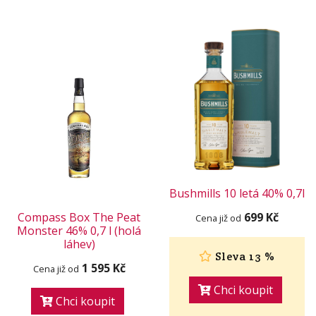
Bushmills 10 letá 40% 0,7l
Compass Box The Peat
699 Kč
Cena již od
Monster 46% 0,7 l (holá
láhev)
Sleva 13 %
1 595 Kč
Cena již od
Chci koupit
Chci koupit