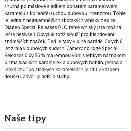
chutná po máslově sladkém bohatém karamelovém
karamelu s kořenitě-suchou dubovou intenzitou. Tohle
je jedna z nejtajemnějších skotských whisky z edice
Diageo Special Releases 0 . O téhle whisky jste možná
ještě neslyšeli. Obvykle totiž slouží pro blendování
známějších značek. Teď je tady v plné parádě. Celých 6
let zrála v dubových sudech. Cameronbridge Special
Releases 0 6y 56 % má jemnou vůni s lehkým náznakem
pižma sladkých karamelek a dubových hoblin. Jemná a
lehká chuť po sladkých karamelkách je cítit v každém
doušku. Závěr je delší a suchý.
Naše tipy