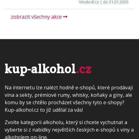
Vínokrál.cz
| do 31.01.2030
zobrazit všechny akce
kup-alkohol
.cz
Na internetu lze nalézt hodně e-shopů, které prodávají
vína a sekty, prémiové rumy, whisky, koňaky a giny, ale
komu by se chtělo procházet všechny tyto e-shopy?
Kup-alkohol.cz to již udělal za vás!
Zvolte kategorii alkoholu, který si chcete vychutnat a
vyberte si z nabídky největších českých e-shopů s víny a
alkoholem on-line.