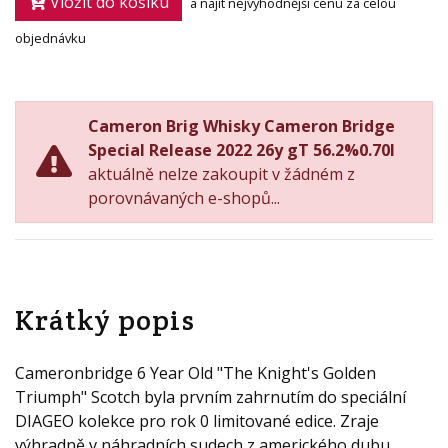
Vložit do košíku
a najít nejvýhodnější cenu za celou
objednávku
Cameron Brig Whisky Cameron Bridge
Special Release 2022 26y gT 56.2%0.70l
aktuálně nelze zakoupit v žádném z
porovnávaných e-shopů...
Krátký popis
Cameronbridge 6 Year Old "The Knight's Golden
Triumph" Scotch byla prvním zahrnutím do speciální
DIAGEO kolekce pro rok 0 limitované edice. Zraje
výhradně v náhradních sudech z amerického dubu