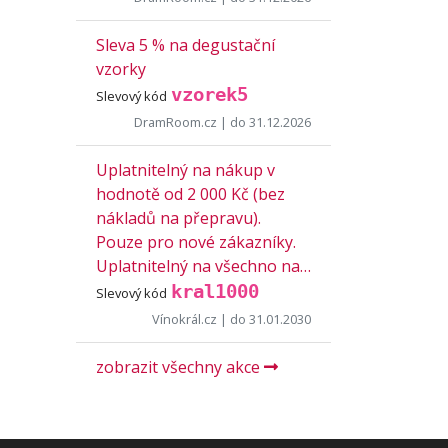
Sleva 5 % na degustační
vzorky
vzorek5
Slevový kód
DramRoom.cz
| do 31.12.2026
Uplatnitelný na nákup v
hodnotě od 2 000 Kč (bez
nákladů na přepravu).
Pouze pro nové zákazníky.
Uplatnitelný na všechno na…
kral1000
Slevový kód
Vínokrál.cz
| do 31.01.2030
zobrazit všechny akce