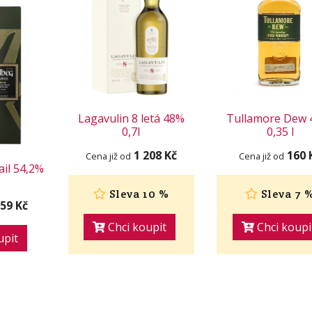
Lagavulin 8 letá 48%
Tullamore Dew 
0,7l
0,35 l
1 208 Kč
160 
Cena již od
Cena již od
il 54,2%
Sleva 10 %
Sleva 7 
759 Kč
Chci koupit
Chci koupi
upit