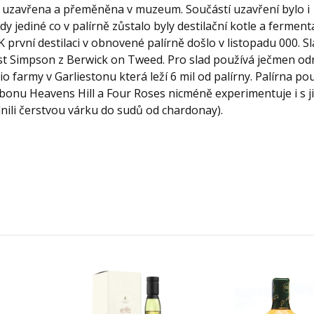
3 uzavřena a přeměněna v muzeum. Součástí uzavření bylo i
y jediné co v palírně zůstalo byly destilační kotle a ferment
 první destilaci v obnovené palírně došlo v listopadu 000. S
st Simpson z Berwick on Tweed. Pro slad používá ječmen od
o farmy v Garliestonu která leží 6 mil od palírny. Palírna po
onu Heavens Hill a Four Roses nicméně experimentuje i s j
nili čerstvou várku do sudů od chardonay).