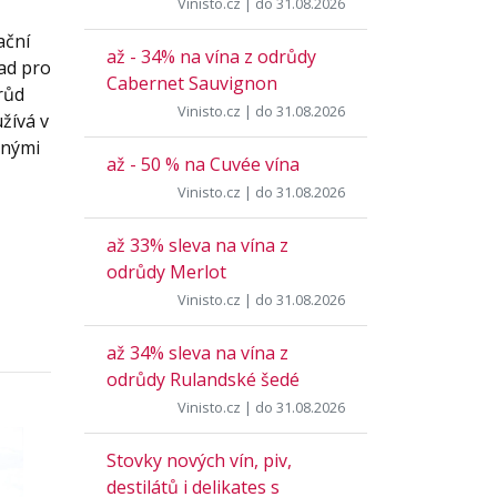
Vinisto.cz
| do 31.08.2026
ační
až - 34% na vína z odrůdy
lad pro
Cabernet Sauvignon
růd
Vinisto.cz
| do 31.08.2026
užívá v
inými
až - 50 % na Cuvée vína
Vinisto.cz
| do 31.08.2026
až 33% sleva na vína z
odrůdy Merlot
Vinisto.cz
| do 31.08.2026
až 34% sleva na vína z
odrůdy Rulandské šedé
Vinisto.cz
| do 31.08.2026
Stovky nových vín, piv,
destilátů i delikates s