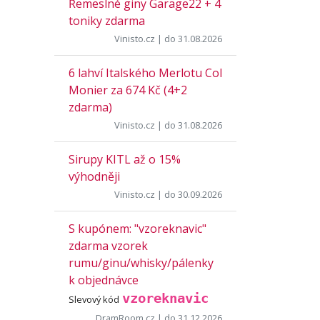
Řemeslné giny Garage22 + 4
toniky zdarma
Vinisto.cz
| do 31.08.2026
6 lahví Italského Merlotu Col
Monier za 674 Kč (4+2
zdarma)
Vinisto.cz
| do 31.08.2026
Sirupy KITL až o 15%
výhodněji
Vinisto.cz
| do 30.09.2026
S kupónem: "vzoreknavic"
zdarma vzorek
rumu/ginu/whisky/pálenky
k objednávce
vzoreknavic
Slevový kód
DramRoom.cz
| do 31.12.2026