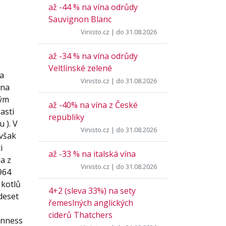
až -44 % na vína odrůdy
Sauvignon Blanc
Vinisto.cz
| do 31.08.2026
až -34 % na vína odrůdy
Veltlínské zelené
 a
Vinisto.cz
| do 31.08.2026
 na
vým
až -40% na vína z České
asti
republiky
 ). V
Vinisto.cz
| do 31.08.2026
 však
i
až -33 % na italská vína
la z
Vinisto.cz
| do 31.08.2026
1964
 kotlů
4+2 (sleva 33%) na sety
 deset
řemeslných anglických
ciderů Thatchers
inness