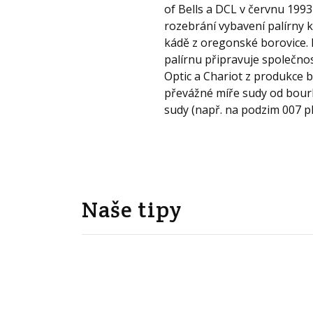
of Bells a DCL v červnu 199
rozebrání vybavení palírny kd
kádě z oregonské borovice. K
palírnu připravuje společno
Optic a Chariot z produkce bi
převážné míře sudy od bourb
sudy (např. na podzim 007 pl
Naše tipy