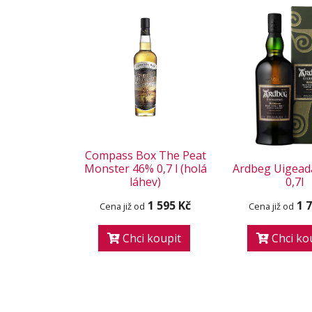
Compass Box The Peat
Monster 46% 0,7 l (holá
Ardbeg Uigeada
láhev)
0,7l
1 595 Kč
1 
Cena již od
Cena již od
Chci koupit
Chci ko