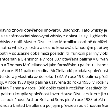
dávno znovu otevřenou lihovarou Bladnoch. Tato whisky je
á se stárnoucími sladovými whisky z oblasti Islay Highlands
hisky z obilí. Master Distiller Ian Macmillan osobně dohlížel
amotná whisky je ostrá a trochu kouřová s lahodným pepřo
atří v současné době mezi poslední tři funkční palírny v obl
entoshan a Glenkinchie v roce 007 otevřená palírna v Girvanu
ohn a Thomas McClellandovi jako farmářskou palírnu. Licenci
 5. V roce 1911 palírnu rodina McClellandů prodala společnost
stu která ji vlastnila až do roku 1937. V roce 19 0 palírna přeš
dvojí. V roce 1938 byla palírna uzavřena do roku 1956. V roce 
 Ian Fisher a v roce 1966 došlo také k rozšíření destilačních
 palírnu koupila společnost Inver House Distillers které ji o
ala společnosti Arthur Bell and Sons plc. V roce 1985 přešla
nosti United Distillers a po jejím převzetí společnostmi Gu