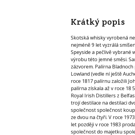
Krátký popis
Skotská whisky vyrobená ne
nejméně 9 let vyzrálá smíšen
Speyside a pečlivě vybrané w
výrobu této jemné směsi. S
zázvorem. Palírna Bladnoch p
Lowland (vedle ní ještě Auch
roce 1817 palírnu založili J
palírna získala až v roce 18
Royal Irish Distillers z Belfa
trojí destilace na destilaci 
společnost společnost koupil
ze dvou na čtyři. V roce 1973
let později v roce 1983 prod
společnost do majetku společ