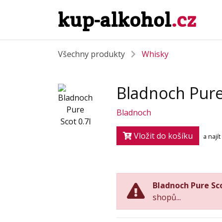
kup-alkohol
.cz
Všechny produkty
Whisky
Bladnoch Pure 
Bladnoch
Vložit do košíku
a nají
Bladnoch Pure Sco
shopů...