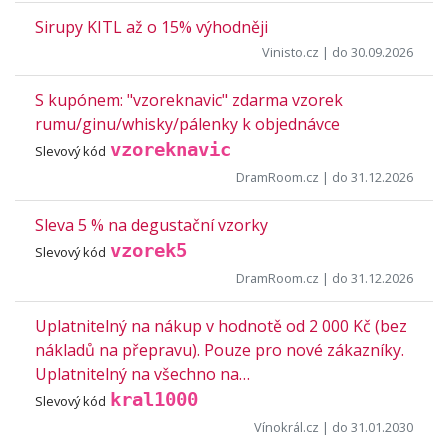
Sirupy KITL až o 15% výhodněji
Vinisto.cz
| do 30.09.2026
S kupónem: "vzoreknavic" zdarma vzorek
rumu/ginu/whisky/pálenky k objednávce
vzoreknavic
Slevový kód
DramRoom.cz
| do 31.12.2026
Sleva 5 % na degustační vzorky
vzorek5
Slevový kód
DramRoom.cz
| do 31.12.2026
Uplatnitelný na nákup v hodnotě od 2 000 Kč (bez
nákladů na přepravu). Pouze pro nové zákazníky.
Uplatnitelný na všechno na…
kral1000
Slevový kód
Vínokrál.cz
| do 31.01.2030