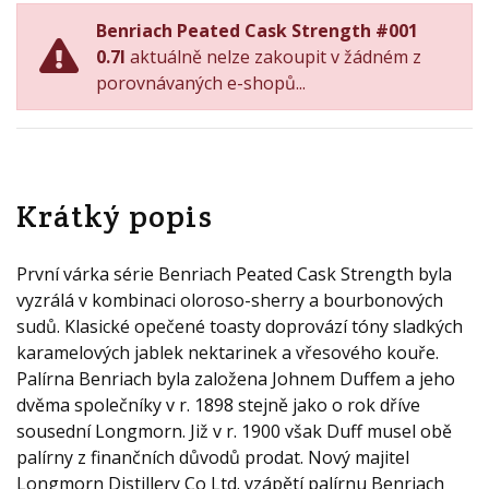
Benriach Peated Cask Strength #001
0.7l
aktuálně nelze zakoupit v žádném z
porovnávaných e-shopů...
Krátký popis
První várka série Benriach Peated Cask Strength byla
vyzrálá v kombinaci oloroso-sherry a bourbonových
sudů. Klasické opečené toasty doprovází tóny sladkých
karamelových jablek nektarinek a vřesového kouře.
Palírna Benriach byla založena Johnem Duffem a jeho
dvěma společníky v r. 1898 stejně jako o rok dříve
sousední Longmorn. Již v r. 1900 však Duff musel obě
palírny z finančních důvodů prodat. Nový majitel
Longmorn Distillery Co Ltd. vzápětí palírnu Benriach