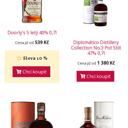
Doorly's 5 letý 40% 0,7l
539 Kč
Diplomático Distillery
Cena již od
Collection No.3 Pot Still
47% 0,7l
Sleva 10 %
1 380 Kč
Cena již od
Chci koupit
Chci koupit