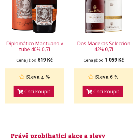
Diplomático Mantuano v
Dos Maderas Selección
tubě 40% 0,7l
42% 0,7l
619 Kč
1 059 Kč
Cena již od
Cena již od
Sleva 4 %
Sleva 6 %
Chci koupit
Chci koupit
Právě probíhající akce a slevy