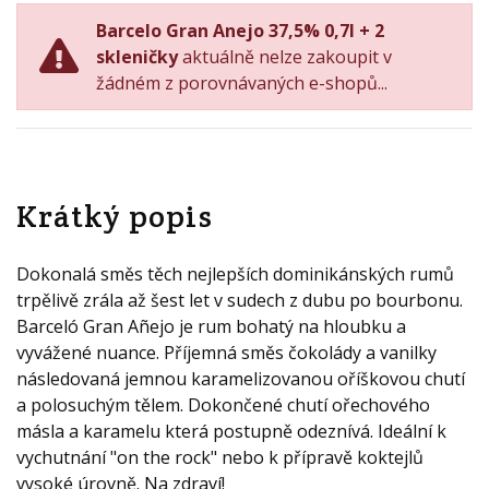
Barcelo Gran Anejo 37,5% 0,7l + 2
skleničky
aktuálně nelze zakoupit v
žádném z porovnávaných e-shopů...
Krátký popis
Dokonalá směs těch nejlepších dominikánských rumů
trpělivě zrála až šest let v sudech z dubu po bourbonu.
Barceló Gran Añejo je rum bohatý na hloubku a
vyvážené nuance. Příjemná směs čokolády a vanilky
následovaná jemnou karamelizovanou oříškovou chutí
a polosuchým tělem. Dokončené chutí ořechového
másla a karamelu která postupně odeznívá. Ideální k
vychutnání "on the rock" nebo k přípravě koktejlů
vysoké úrovně. Na zdraví!