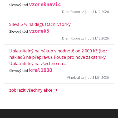
vzoreknavic
Slevový kód
DramRoom.cz
| do 31.12.2026
Sleva 5 % na degustační vzorky
vzorek5
Slevový kód
DramRoom.cz
| do 31.12.2026
Uplatnitelný na nákup v hodnotě od 2 000 Kč (bez
nákladů na přepravu). Pouze pro nové zákazníky.
Uplatnitelný na všechno na…
kral1000
Slevový kód
Vínokrál.cz
| do 31.01.2030
zobrazit všechny akce