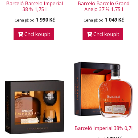
Barceló Barcelo Imperial
Barceló Barcelo Grand
38 % 1,75 l
Anejo 37 % 1,75 l
1 990 Kč
1 049 Kč
Cena již od
Cena již od
Chci koupit
Chci koupit
Barceló Imperial 38% 0,7l