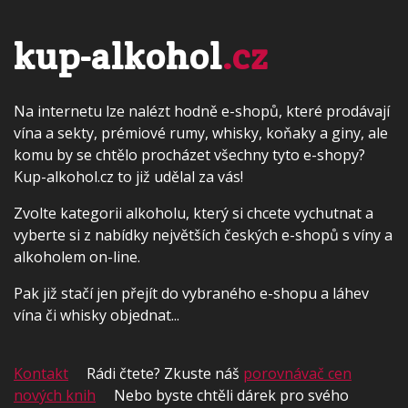
kup-alkohol
.cz
Na internetu lze nalézt hodně e-shopů, které prodávají
vína a sekty, prémiové rumy, whisky, koňaky a giny, ale
komu by se chtělo procházet všechny tyto e-shopy?
Kup-alkohol.cz to již udělal za vás!
Zvolte kategorii alkoholu, který si chcete vychutnat a
vyberte si z nabídky největších českých e-shopů s víny a
alkoholem on-line.
Pak již stačí jen přejít do vybraného e-shopu a láhev
vína či whisky objednat...
Kontakt
Rádi čtete? Zkuste náš
porovnávač cen
nových knih
Nebo byste chtěli dárek pro svého