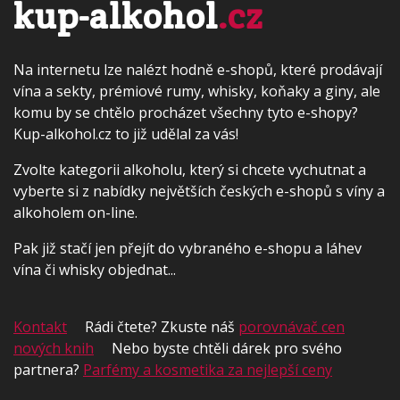
kup-alkohol
.cz
Na internetu lze nalézt hodně e-shopů, které prodávají
vína a sekty, prémiové rumy, whisky, koňaky a giny, ale
komu by se chtělo procházet všechny tyto e-shopy?
Kup-alkohol.cz to již udělal za vás!
Zvolte kategorii alkoholu, který si chcete vychutnat a
vyberte si z nabídky největších českých e-shopů s víny a
alkoholem on-line.
Pak již stačí jen přejít do vybraného e-shopu a láhev
vína či whisky objednat...
Kontakt
Rádi čtete? Zkuste náš
porovnávač cen
nových knih
Nebo byste chtěli dárek pro svého
partnera?
Parfémy a kosmetika za nejlepší ceny