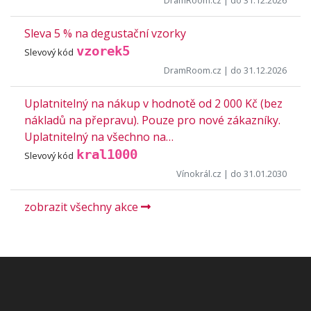
Sleva 5 % na degustační vzorky
vzorek5
Slevový kód
DramRoom.cz
| do 31.12.2026
Uplatnitelný na nákup v hodnotě od 2 000 Kč (bez
nákladů na přepravu). Pouze pro nové zákazníky.
Uplatnitelný na všechno na…
kral1000
Slevový kód
Vínokrál.cz
| do 31.01.2030
zobrazit všechny akce