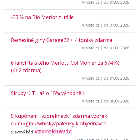
Vinisto.cz
| do 31.08.2026
-33 % na Bio Merlot z Itálie
Vinisto.cz
| do 31.08.2026
Řemeslné giny Garage22 + 4 toniky zdarma
Vinisto.cz
| do 31.08.2026
6 lahví Italského Merlotu Col Monier za 674 Kč
(4+2 zdarma)
Vinisto.cz
| do 31.08.2026
Sirupy KITL až o 15% výhodněji
Vinisto.cz
| do 30.09.2026
S kupónem: "vzoreknavic" zdarma vzorek
rumu/ginu/whisky/pálenky k objednávce
vzoreknavic
Slevový kód
DramRoom.cz
| do 31.12.2026