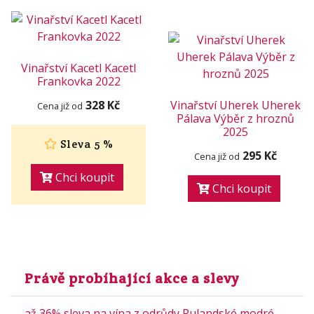
Vinařství Kacetl Kacetl
Frankovka 2022
328 Kč
Vinařství Uherek Uherek
Cena již od
Pálava Výběr z hroznů
2025
Sleva 5 %
295 Kč
Cena již od
Chci koupit
Chci koupit
Právě probíhající akce a slevy
až 36% sleva na vína z odrůdy Rulandské modré