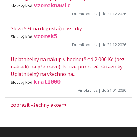
vzoreknavic
Slevový kód
DramRoom.cz
| do 31.12.2026
Sleva 5 % na degustační vzorky
vzorek5
Slevový kód
DramRoom.cz
| do 31.12.2026
Uplatnitelný na nákup v hodnotě od 2 000 Kč (bez
nákladů na přepravu). Pouze pro nové zákazníky.
Uplatnitelný na všechno na…
kral1000
Slevový kód
Vínokrál.cz
| do 31.01.2030
zobrazit všechny akce