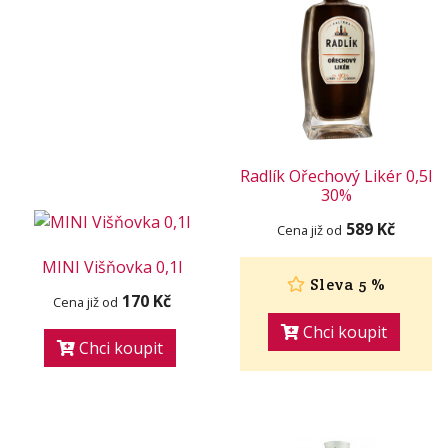
Radlík Ořechový Likér 0,5l
30%
589 Kč
Cena již od
MINI Višňovka 0,1l
Sleva 5 %
170 Kč
Cena již od
Chci koupit
Chci koupit