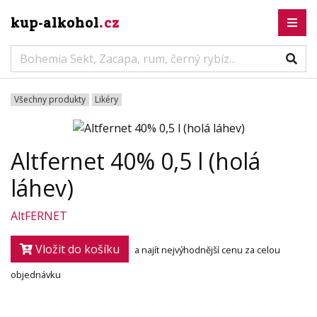
kup-alkohol
.cz
Všechny produkty
Likéry
Altfernet 40% 0,5 l (holá
láhev)
AltFERNET
Vložit do košíku
a najít nejvýhodnější cenu za celou
objednávku