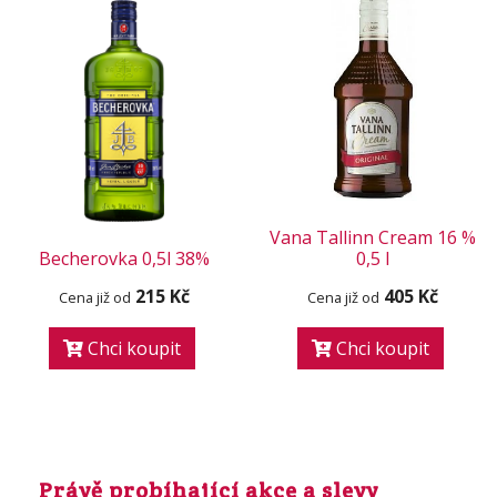
Vana Tallinn Cream 16 %
Becherovka 0,5l 38%
0,5 l
215 Kč
405 Kč
Cena již od
Cena již od
Chci koupit
Chci koupit
Právě probíhající akce a slevy