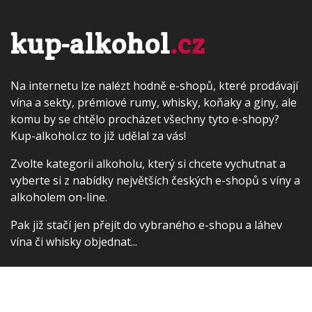
kup-alkohol
.cz
Na internetu lze nalézt hodně e-shopů, které prodávají
vína a sekty, prémiové rumy, whisky, koňaky a giny, ale
komu by se chtělo procházet všechny tyto e-shopy?
Kup-alkohol.cz to již udělal za vás!
Zvolte kategorii alkoholu, který si chcete vychutnat a
vyberte si z nabídky největších českých e-shopů s víny a
alkoholem on-line.
Pak již stačí jen přejít do vybraného e-shopu a láhev
vína či whisky objednat...
Kontakt
Rádi čtete? Zkuste náš
porovnávač cen
nových knih
Nebo byste chtěli dárek pro svého