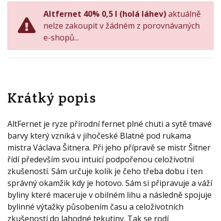
Altfernet 40% 0,5 l (holá láhev)
aktuálně
nelze zakoupit v žádném z porovnávaných
e-shopů...
Krátký popis
AltFernet je ryze přírodní fernet plné chuti a sytě tmavé
barvy který vzniká v jihočeské Blatné pod rukama
mistra Václava Šitnera. Při jeho přípravě se mistr Šitner
řídí především svou intuicí podpořenou celoživotní
zkušeností. Sám určuje kolik je čeho třeba dobu i ten
správný okamžik kdy je hotovo. Sám si připravuje a váží
byliny které maceruje v obilném lihu a následně spojuje
bylinné výtažky působením času a celoživotních
zkušeností do lahodné tekutiny. Tak se rodí