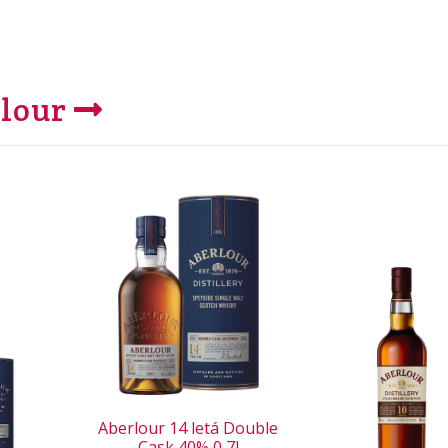
lour
Aberlour 14 letá Double
Cask 40% 0,7l