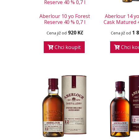
Aberlour 10 yo Forest
Aberlour 14 y
Reserve 40 % 0,7 l
Cask Matured 4
920 Kč
1 
Cena již od
Cena již od
Chci koupit
Chci ko