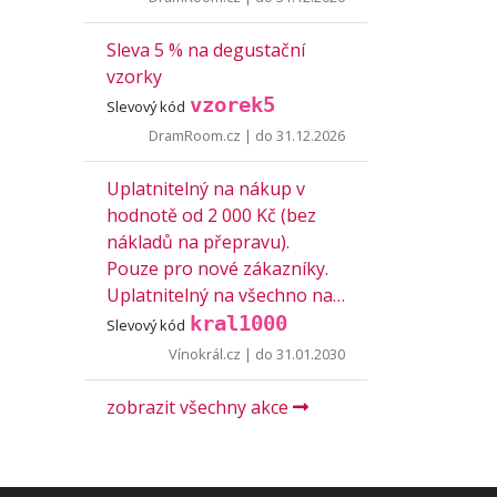
Sleva 5 % na degustační
vzorky
vzorek5
Slevový kód
DramRoom.cz
| do 31.12.2026
Uplatnitelný na nákup v
hodnotě od 2 000 Kč (bez
nákladů na přepravu).
Pouze pro nové zákazníky.
Uplatnitelný na všechno na…
kral1000
Slevový kód
Vínokrál.cz
| do 31.01.2030
zobrazit všechny akce