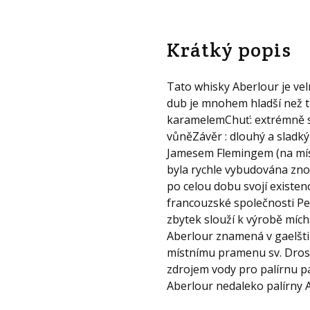
Krátký popis
Tato whisky Aberlour je vel
dub je mnohem hladší než t
karamelemChuť: extrémně s
vůněZávěr : dlouhý a sladký
Jamesem Flemingem (na místě 
byla rychle vybudována zno
po celou dobu svojí existen
francouzské společnosti Per
zbytek slouží k výrobě mích
Aberlour znamená v gaelšti
místnímu pramenu sv. Drost
zdrojem vody pro palírnu p
Aberlour nedaleko palírny A