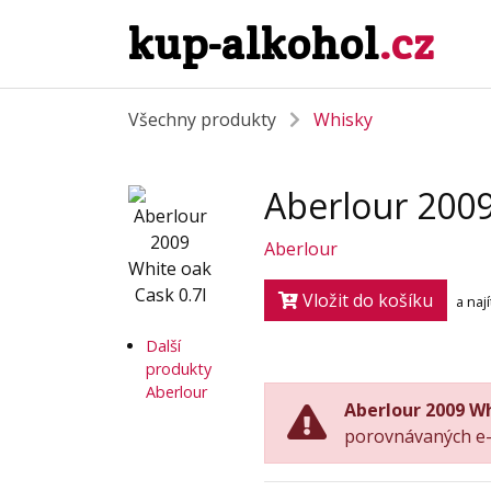
kup-alkohol
.cz
Všechny produkty
Whisky
Aberlour 2009
Aberlour
Vložit do košíku
a naj
Další
produkty
Aberlour
Aberlour 2009 Wh
porovnávaných e-