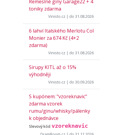
Řemeslné giny Garage22 + 4
toniky zdarma
Vinisto.cz
| do 31.08.2026
6 lahví Italského Merlotu Col
Monier za 674 Kč (4+2
zdarma)
Vinisto.cz
| do 31.08.2026
Sirupy KITL až o 15%
výhodněji
Vinisto.cz
| do 30.09.2026
S kupónem: "vzoreknavic"
zdarma vzorek
rumu/ginu/whisky/pálenky
k objednávce
vzoreknavic
Slevový kód
DramRoom.cz
| do 31.12.2026