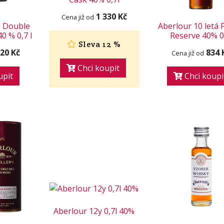
1 330 Kč
Cena již od
o Double
Aberlour 10 letá 
0 % 0,7 l
Reserve 40% 0
Sleva 12 %
820 Kč
834 
Cena již od
Chci koupit
upit
Chci koupi
Aberlour 12y 0,7l 40%