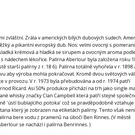
mi zvláštní. Zrála v amerických bílých dubových sudech. Amer
ěžký a pikantní evropský dub. Nos: velmi ovocný s pomeranč
ladká krémová a hladká se sirupem a ovocným aroma podl
 s nádechem lékořice. Palírna Aberlour byla založena roku 
starší palírny z r. 18 6). Palírna totálně vyhořela v r. 1898 
vu aby výroba mohla pokračovat. Kromě dvou světových vál
ce v provozu. V r. 1973 byla přebudována a od r. 1974 patří
nod Ricard. Asi 50% produkce přichází na trh jako single ma
ané whisky značky Clan Campbell která patří stejné společno
ně 'ústí bublajícího potoka' což se pravděpodobně vztahuje
ana který je zobrazen na etiketách palírny. Tento však nen
alírna bere vodu z pramenů na úbočí Ben Rinnes. (V městě
berlour se nachází i palírna Benrinnes. )