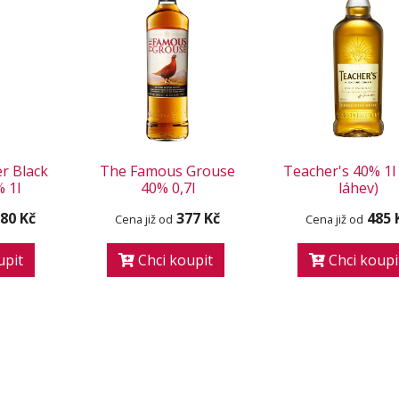
r Black
The Famous Grouse
Teacher's 40% 1l 
% 1l
40% 0,7l
láhev)
080 Kč
377 Kč
485 
Cena již od
Cena již od
upit
Chci koupit
Chci koupi