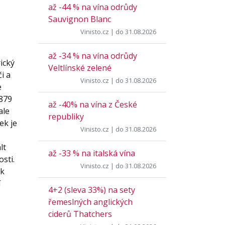
až -44 % na vína odrůdy
Sauvignon Blanc
Vinisto.cz
| do 31.08.2026
až -34 % na vína odrůdy
ický
Veltlínské zelené
i a
Vinisto.cz
| do 31.08.2026
e
1879
až -40% na vína z České
ale
republiky
ek je
Vinisto.cz
| do 31.08.2026
lt
až -33 % na italská vína
sti.
Vinisto.cz
| do 31.08.2026
 k
í
4+2 (sleva 33%) na sety
řemeslných anglických
ciderů Thatchers