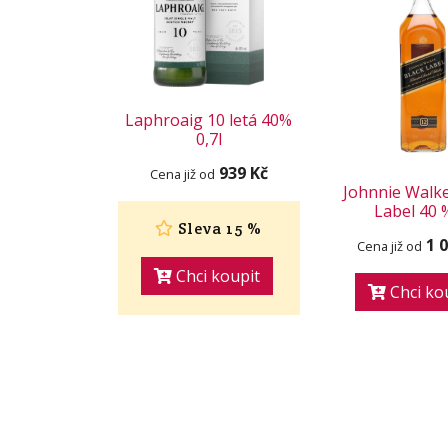
Laphroaig 10 letá 40%
0,7l
939 Kč
Cena již od
Johnnie Walke
Label 40 
Sleva 15 %
1 
Cena již od
Chci koupit
Chci ko