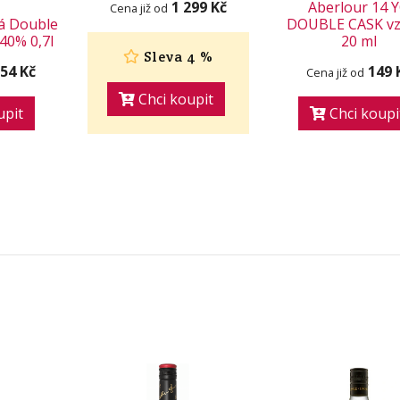
1 299 Kč
Aberlour 14 
Cena již od
tá Double
DOUBLE CASK vz
40% 0,7l
20 ml
Sleva 4 %
254 Kč
149 
Cena již od
Chci koupit
upit
Chci koupi