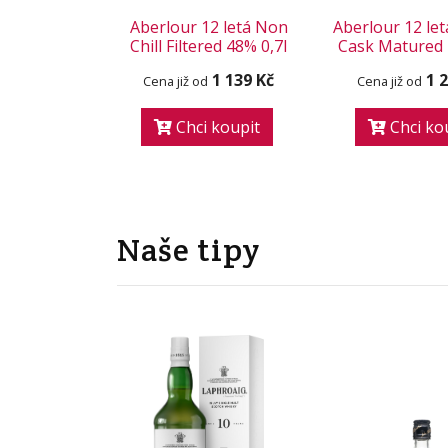
Aberlour 12 letá Non
Aberlour 12 le
Chill Filtered 48% 0,7l
Cask Matured 
1 139 Kč
1 
Cena již od
Cena již od
Chci koupit
Chci ko
Naše tipy