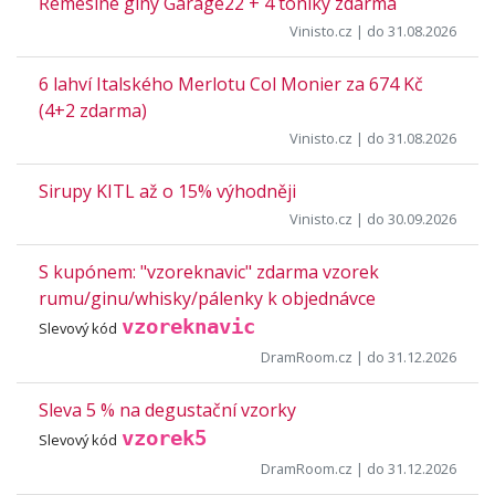
Řemeslné giny Garage22 + 4 toniky zdarma
Vinisto.cz
| do 31.08.2026
6 lahví Italského Merlotu Col Monier za 674 Kč
(4+2 zdarma)
Vinisto.cz
| do 31.08.2026
Sirupy KITL až o 15% výhodněji
Vinisto.cz
| do 30.09.2026
S kupónem: "vzoreknavic" zdarma vzorek
rumu/ginu/whisky/pálenky k objednávce
vzoreknavic
Slevový kód
DramRoom.cz
| do 31.12.2026
Sleva 5 % na degustační vzorky
vzorek5
Slevový kód
DramRoom.cz
| do 31.12.2026