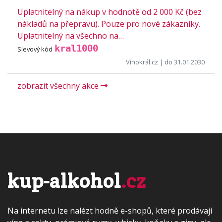
Uplatnitelný na nákup v hodnotě od 2 000 Kč (bez
nákladů na přepravu). Pouze pro nové zákazníky.
Uplatnitelný na všechno na…
kral1000
Slevový kód
Vínokrál.cz
| do 31.01.2030
zobrazit všechny akce
kup-alkohol
.cz
Na internetu lze nalézt hodně e-shopů, které prodávají