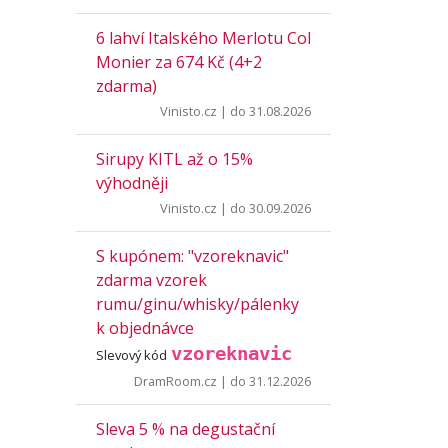
6 lahví Italského Merlotu Col
Monier za 674 Kč (4+2
zdarma)
Vinisto.cz
| do 31.08.2026
Sirupy KITL až o 15%
výhodněji
Vinisto.cz
| do 30.09.2026
S kupónem: "vzoreknavic"
zdarma vzorek
rumu/ginu/whisky/pálenky
k objednávce
vzoreknavic
Slevový kód
DramRoom.cz
| do 31.12.2026
Sleva 5 % na degustační