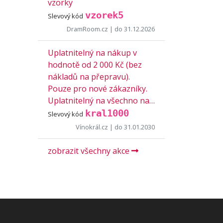
vzorky
vzorek5
Slevový kód
DramRoom.cz
| do 31.12.2026
Uplatnitelný na nákup v
hodnotě od 2 000 Kč (bez
nákladů na přepravu).
Pouze pro nové zákazníky.
Uplatnitelný na všechno na…
kral1000
Slevový kód
Vínokrál.cz
| do 31.01.2030
zobrazit všechny akce