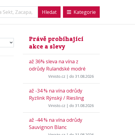
Kategorie
Právě probíhající
akce a slevy
až 36% sleva na vína z
odrůdy Rulandské modré
Vinisto.cz
| do 31.08.2026
až -34 % na vína odrůdy
Ryzlink Rýnský / Riesling
Vinisto.cz
| do 31.08.2026
až -44 % na vína odrůdy
Sauvignon Blanc
Vinisto.cz
| do 31.08.2026